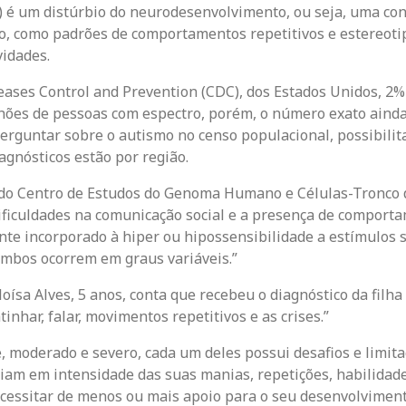
) é um distúrbio do neurodesenvolvimento, ou seja, uma con
, como padrões de comportamentos repetitivos e estereot
vidades.
ases Control and Prevention (CDC), dos Estados Unidos, 2%
hões de pessoas com espectro, porém, o número exato ainda é
erguntar sobre o autismo no censo populacional, possibili
gnósticos estão por região.
 do Centro de Estudos do Genoma Humano e Células-Tronco da
 dificuldades na comunicação social e a presença de comport
te incorporado à hiper ou hipossensibilidade a estímulos se
ambos ocorrem em graus variáveis.”
ísa Alves, 5 anos, conta que recebeu o diagnóstico da filha
nhar, falar, movimentos repetitivos e as crises.”
 moderado e severo, cada um deles possui desafios e limitaç
ciam em intensidade das suas manias, repetições, habilidad
cessitar de menos ou mais apoio para o seu desenvolviment