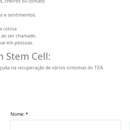
s, cheiros ou contato.
as e sentimentos.
 rotina
 ao ser chamado.
que em pessoas.
 Stem Cell:
 ajuda na recuperação de vários sintomas do TEA.
Nome:
*