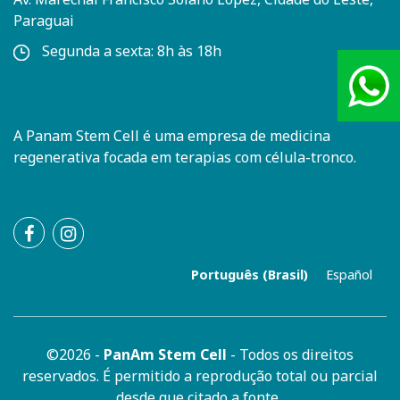
Paraguai
Segunda a sexta: 8h às 18h
Atend
+55 (1
A Panam Stem Cell é uma empresa de medicina
regenerativa focada em terapias com célula-tronco.
Português (Brasil)
Español
©2026 -
PanAm Stem Cell
- Todos os direitos
reservados. É permitido a reprodução total ou parcial
desde que citado a fonte.