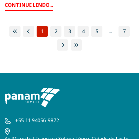
CONTINUE LENDO...
1
2
3
4
5
...
7
+55 11 94056-9872
Av. Marechal Francisco Solano López, Cidade do Leste,