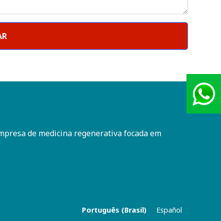
AR
Atend
+55 (1
mpresa de medicina regenerativa focada em
Português (Brasil)
Español